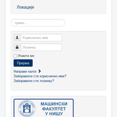
Локације
Search:
Корисничко име
Лозинка
Упамти ме
Пријава
Направи налог
Заборавили сте корисничко име?
Заборавили сте лозинку?